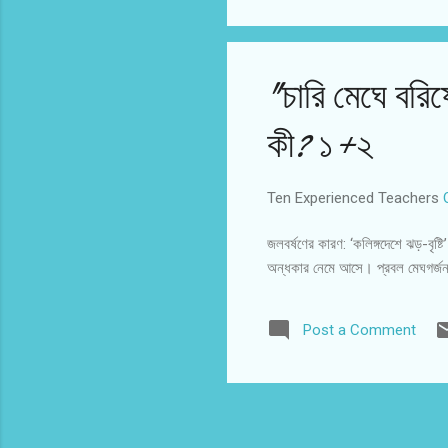
"চারি মেঘে বর
কী? ১+২
Ten Experienced Teachers
জলবর্ষণের কারণ: ‘কলিঙ্গদেশে ঝড়-বৃষ
অন্ধকার নেমে আসে। প্রবল মেঘগর্জন 
Post a Comment