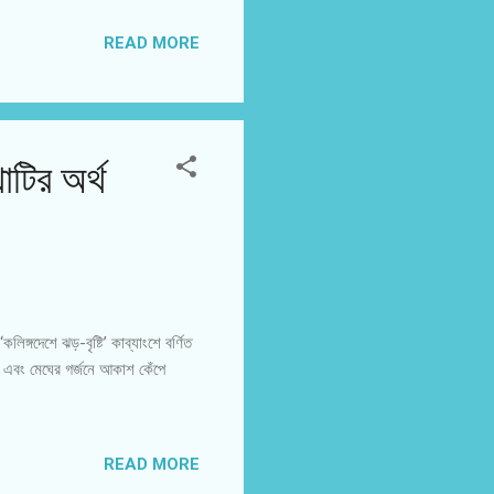
READ MORE
টির অর্থ
লিঙ্গদেশে ঝড়-বৃষ্টি’ কাব্যাংশে বর্ণিত
 এবং মেঘের গর্জনে আকাশ কেঁপে
READ MORE