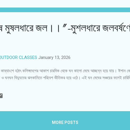
িষে মুষলধারে জল।।"-মুশলধারে জলবর্ষণ
OUTDOOR CLASSES
January 13, 2026
্টি’ কাব্যাংশে হঠাৎ কলিঙ্গদেশের আকাশ চারদিক থেকে ঘন কালো মেঘে আচ্ছন্ন হয়ে যায়। ঈশান ক
ও ঘনঘন বিদ্যুতের ঝলকানিতে পরিবেশ ভীতিকর হয়ে ওঠে। এই ঘন মেঘের সঞ্চয়ের ফলেই চারিদিকে
MORE POSTS