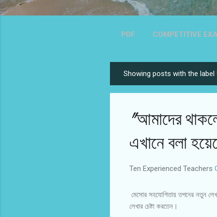
PDF
COMPETITIVE EX
UPPER 
Showing posts with the label
P
o
s
"আমাদের থাকলে
t
s
এখানে বলা হয়ে
Ten Experienced Teachers
মেসোর সহযোগিতায় তপনের নতুন লেখা '
লেখার চেষ্টা করতেন।