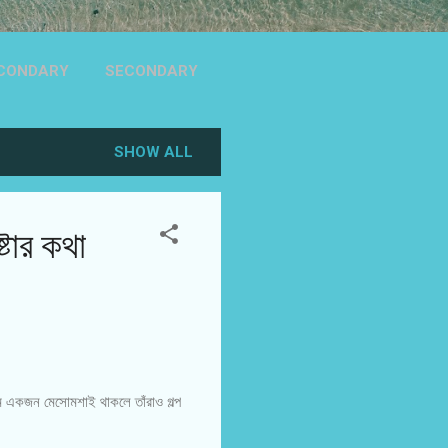
ECONDARY
SECONDARY
MORE…
SHOW ALL
টার কথা
কম একজন মেসোমশাই থাকলে তাঁরাও গল্প