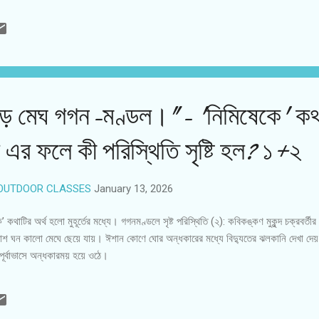
ে মেঘ গগন-মণ্ডল।"- 'নিমিষেকে' কথা
এর ফলে কী পরিস্থিতি সৃষ্টি হল? ১+২
OUTDOOR CLASSES
January 13, 2026
 কথাটির অর্থ হলো মুহূর্তের মধ্যে। গগনমণ্ডলে সৃষ্ট পরিস্থিতি (২): কবিকঙ্কণ মুকুন্দ চক্রবর্তীর ‘ক
াশ ঘন কালো মেঘে ছেয়ে যায়। ঈশান কোণে ঘোর অন্ধকারের মধ্যে বিদ্যুতের ঝলকানি দেখা দেয়
পূর্বাভাসে অন্ধকারময় হয়ে ওঠে।