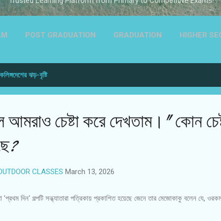
“Trusted Learning Platform from Primary to Competitive Exams”
AM
POST GRADUATION
GRADUATION
HIGHER S
PRIMARY
PRIMARY
ARCHIVE
CONTACT PAGE
কলিঙ্গদেশের ঝড়-বৃষ্টি
ABOUT US | PUSPA PROVAT | পুষ্প প্রভাত
 আমরাও চেষ্টা করে দেখতাম।" কোন চেষ্
ছে?
OUTDOOR CLASSES
March 13, 2026
প্রথম দিন' গল্পটি সন্ধ্যাতারা পত্রিকায় প্রকাশিত হয়েছে জেনে তার মেজোকাকু বলেন যে, ওর