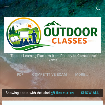
Skip to main content
“Trusted Learning Platform from Primary to Competitive
Exams”
PDF
COMPETITIVE EXAM
MORE…
Showing posts with the label
সুখী জীবন কাকে বলে
SHOW ALL
P
o