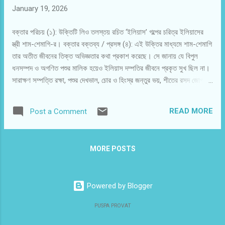
January 19, 2026
বক্তার পরিচয় (১): উক্তিটি লিও তলস্তয় রচিত ‘ইলিয়াস’ গল্পের চরিত্র ইলিয়াসের
স্ত্রী শাম-শেমাগি-র। বক্তার বক্তব্য / প্রসঙ্গ (৪): এই উক্তির মাধ্যমে শাম-শেমাগি
তার অতীত জীবনের তিক্ত অভিজ্ঞতার কথা প্রকাশ করেছে। সে জানায় যে বিপুল
ধনসম্পদ ও অগণিত পশুর মালিক হয়েও ইলিয়াস দম্পতির জীবনে প্রকৃত সুখ ছিল না।
সারাক্ষণ সম্পত্তি রক্ষা, পশুর দেখভাল, চোর ও হিংস্র জন্তুর ভয়, শীতের রসদ জোগাড়
—এই সব দুশ্চিন্তায় তাদের দিন কেটে যেত। স্বামী-স্ত্রীর মধ্যে অন্তরের কথা বলার
সময় ছিল না, ঈশ্বরের কাছে প্রার্থনা করার অবকাশও মিলত না। ভবিষ্যৎ নিয়ে উদ্বেগ
READ MORE
Post a Comment
ও মতবিরোধের কারণে প্রায়ই তাদের মধ্যে ঝগড়া হত। এই অবিরাম মানসিক চাপ,
অশান্তি ও পাপবোধের ফলে তারা মানসিক শান্তি লাভ করতে পারেনি। এই কারণেই
শাম-শেমাগি উপলব্ধি করে বলে—অর্থ ও সম্পত্তি থাকলেই সুখী জীবন হয় না, আর
MORE POSTS
তাই সে বলে, “সুখী জীবন কাকে বলে কোনোদিন বুঝিনি।”
Powered by Blogger
PUSPA PROVAT